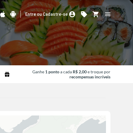
account_circle
sell
shopping_cart
menu
Entre ou Cadastre-se
Ganhe
1 ponto
a cada
R$ 2,00
e troque por
recompensas incríveis