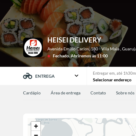
HEISEI DELIVERY
Avenida Emílio Carlos, 180 - Vila Maia
,
Guaruj
Fechado.
Abriremos às 11:00
lens
Entregar em,
até 1h30m
expand_more
ENTREGA
Selecionar endereço
Cardápio
Área de entrega
Contato
Sobre nós
+
−